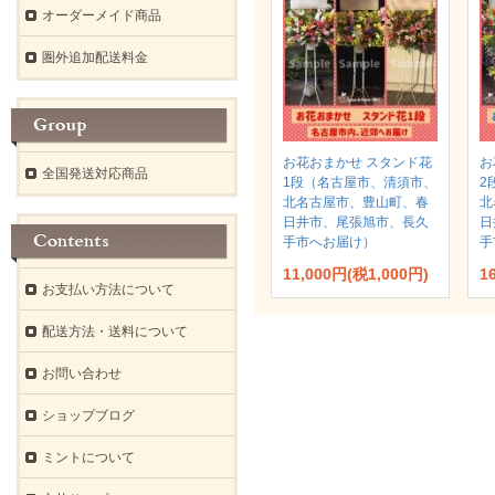
オーダーメイド商品
圏外追加配送料金
お花おまかせ スタンド花
お
全国発送対応商品
1段（名古屋市、清須市、
2
北名古屋市、豊山町、春
北
日井市、尾張旭市、長久
日
手市へお届け）
手
11,000円(税1,000円)
1
お支払い方法について
配送方法・送料について
お問い合わせ
ショップブログ
ミントについて