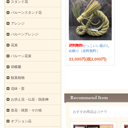
スタンド花
バルーンスタンド花
アレンジ
バルーンアレンジ
花束
かっこいい龍のし
め飾り（送料無料）
バルーン花束
33,000円(税3,000円)
胡蝶蘭
観葉植物
花鉢・苗
お供え花・仏花・国産榊
造花・雑貨・その他
おすすめ商品はコチラ
オプション品